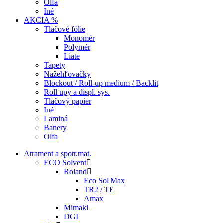
Olfa
Iné
AKCIA %
Tlačové fólie
Monomér
Polymér
Liate
Tapety
Nažehľovačky
Blockout / Roll-up medium / Backlit
Roll upy a displ. sys.
Tlačový papier
Iné
Laminá
Banery
Olfa
Atrament a spotr.mat.
ECO Solvent
Roland
Eco Sol Max
TR2 / TE
Amax
Mimaki
DGI