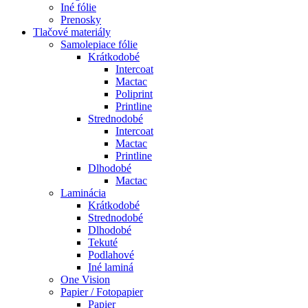
Iné fólie
Prenosky
Tlačové materiály
Samolepiace fólie
Krátkodobé
Intercoat
Mactac
Poliprint
Printline
Strednodobé
Intercoat
Mactac
Printline
Dlhodobé
Mactac
Laminácia
Krátkodobé
Strednodobé
Dlhodobé
Tekuté
Podlahové
Iné laminá
One Vision
Papier / Fotopapier
Papier