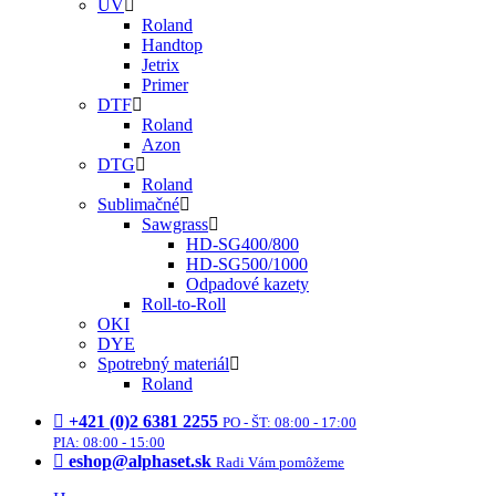
UV
Roland
Handtop
Jetrix
Primer
DTF
Roland
Azon
DTG
Roland
Sublimačné
Sawgrass
HD-SG400/800
HD-SG500/1000
Odpadové kazety
Roll-to-Roll
OKI
DYE
Spotrebný materiál
Roland
+421 (0)2 6381 2255
PO - ŠT: 08:00 - 17:00
PIA: 08:00 - 15:00
eshop@alphaset.sk
Radi Vám pomôžeme