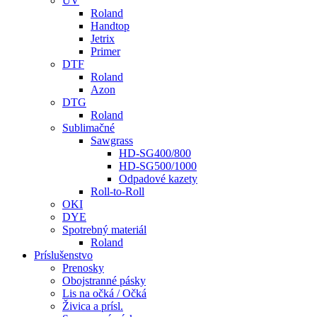
UV
Roland
Handtop
Jetrix
Primer
DTF
Roland
Azon
DTG
Roland
Sublimačné
Sawgrass
HD-SG400/800
HD-SG500/1000
Odpadové kazety
Roll-to-Roll
OKI
DYE
Spotrebný materiál
Roland
Príslušenstvo
Prenosky
Obojstranné pásky
Lis na očká / Očká
Živica a prísl.