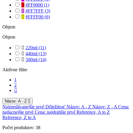
#FF0000
(1)
#FF7FFF
(3)
#FFFF00
(6)
Objem
Objem
220ml
(11)
440ml
(13)
500ml
(14)
Aktívne filtre
1
2
Názov: A - Z
Najpredávanejšie prvé
Dôležitosť
Názov: A - Z
Názov: Z - A
Cena:
najlacnejšie prvé
Cena: najdrahšie prvé
Reference, A to Z
Reference, Z to A
Počet produktov: 38