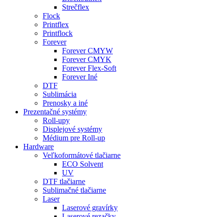
Strečflex
Flock
Printflex
Printflock
Forever
Forever CMYW
Forever CMYK
Forever Flex-Soft
Forever Iné
DTF
Sublimácia
Prenosky a iné
Prezentačné systémy
Roll-upy
Displejové systémy
Médium pre Roll-up
Hardware
Veľkoformátové tlačiarne
ECO Solvent
UV
DTF tlačiarne
Sublimačné tlačiarne
Laser
Laserové gravírky
Laserové rezačky