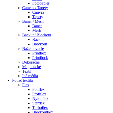
Fotopapier
Canvas / Tapety
Canvas
Tapety
Baner / Mesh
Baner
Mesh
Backlit / Blockout
Backlit
Blockout
Nažehlovacie
Printflex
Printflock
Dekoračné
Magnetické
Textil
Iné médiá
Potlač textilu
Flex
Poliflex
Profiflex
Nylonflex
Starflex
Turboflex
Blockoutflex