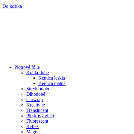
Do košíka
Plotrové fólie
Krátkodobé
Kemica lesklá
Kemica matná
Strednodobé
Dlhodobé
Carwrap
Kreatívne
Translucent
Pieskový efekt
Fluorescent
Reflex
Magnet