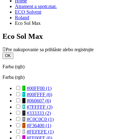
Home
Atrament a spotr.mat.
ECO Solvent
Roland
Eco Sol Max
Eco Sol Max
Pre nakupovanie sa prihláste alebo registrujte
OK
Farba (rgb)
Farba (rgb)
#00FF00
(1)
#00FFFF
(6)
#060607
(6)
#7FFFFF
(3)
#333333
(2)
#C0C0C0
(1)
#F36400
(1)
#FEFEFE
(1)
#FF00FF
(6)