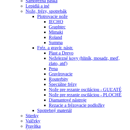
Samorezná páska
Lepidlá a iné
Nože, frézy, spotrebák
Plotrovacie nože
IECHO
Graphtec
Mimaki
Roland
Summa
Fréz. a gravír. nástr.
Plast a Drevo
Neželezné kovy (hliník, mosadz, meď,
zlato, atď)
Pena
Gravírovacie
Routerbity
Špeciálne frézy
Nože pre rezanie osciláciou - GUĽATÉ
Nože pre rezanie osciláciou - PLOCHÉ
Diamantové nástroje
Rezacie a frézovacie podložky
Spotrebný materiál
Stierky
Valčeky
Pravítka