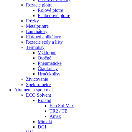
Rezacie plotre
Rolové plotre
Flatbedové plotre
Frézky
Metalprintre
Laminátory
Flat-bed aplikátory
Rezacie stoly a lišty
Termolisy
Výklopné
Otočné
Pneumatické
Čiapkolisy
Hrnčekolisy
Živicovanie
Spektrometre
Atrament a spotr.mat.
ECO Solvent
Roland
Eco Sol Max
TR2 / TE
Amax
Mimaki
DGI