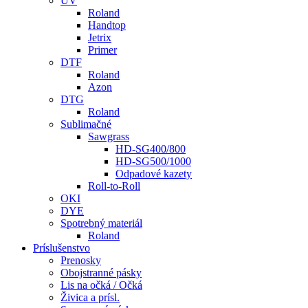
UV
Roland
Handtop
Jetrix
Primer
DTF
Roland
Azon
DTG
Roland
Sublimačné
Sawgrass
HD-SG400/800
HD-SG500/1000
Odpadové kazety
Roll-to-Roll
OKI
DYE
Spotrebný materiál
Roland
Príslušenstvo
Prenosky
Obojstranné pásky
Lis na očká / Očká
Živica a prísl.