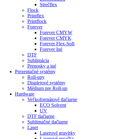
Strečflex
Flock
Printflex
Printflock
Forever
Forever CMYW
Forever CMYK
Forever Flex-Soft
Forever Iné
DTF
Sublimácia
Prenosky a iné
Prezentačné systémy
Roll-upy
Displejové systémy
Médium pre Roll-up
Hardware
Veľkoformátové tlačiarne
ECO Solvent
UV
DTF tlačiarne
Sublimačné tlačiarne
Laser
Laserové gravírky
Laserové rezačky