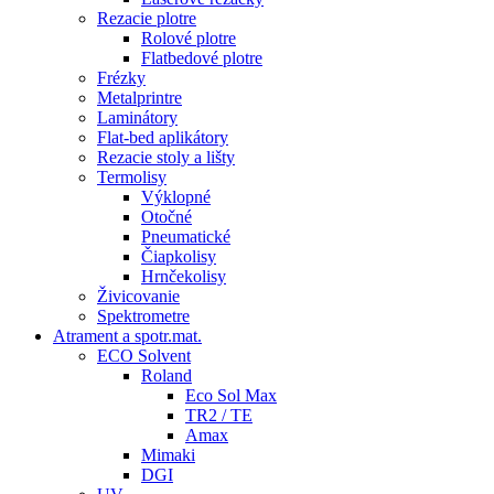
Rezacie plotre
Rolové plotre
Flatbedové plotre
Frézky
Metalprintre
Laminátory
Flat-bed aplikátory
Rezacie stoly a lišty
Termolisy
Výklopné
Otočné
Pneumatické
Čiapkolisy
Hrnčekolisy
Živicovanie
Spektrometre
Atrament a spotr.mat.
ECO Solvent
Roland
Eco Sol Max
TR2 / TE
Amax
Mimaki
DGI