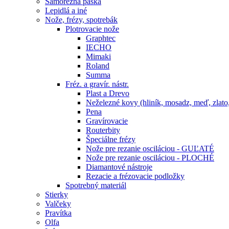
Samorezná páska
Lepidlá a iné
Nože, frézy, spotrebák
Plotrovacie nože
Graphtec
IECHO
Mimaki
Roland
Summa
Fréz. a gravír. nástr.
Plast a Drevo
Neželezné kovy (hliník, mosadz, meď, zlato,
Pena
Gravírovacie
Routerbity
Špeciálne frézy
Nože pre rezanie osciláciou - GUĽATÉ
Nože pre rezanie osciláciou - PLOCHÉ
Diamantové nástroje
Rezacie a frézovacie podložky
Spotrebný materiál
Stierky
Valčeky
Pravítka
Olfa