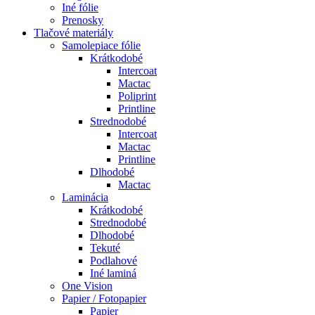
Iné fólie
Prenosky
Tlačové materiály
Samolepiace fólie
Krátkodobé
Intercoat
Mactac
Poliprint
Printline
Strednodobé
Intercoat
Mactac
Printline
Dlhodobé
Mactac
Laminácia
Krátkodobé
Strednodobé
Dlhodobé
Tekuté
Podlahové
Iné laminá
One Vision
Papier / Fotopapier
Papier