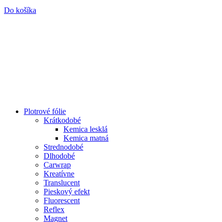
Do košíka
Plotrové fólie
Krátkodobé
Kemica lesklá
Kemica matná
Strednodobé
Dlhodobé
Carwrap
Kreatívne
Translucent
Pieskový efekt
Fluorescent
Reflex
Magnet