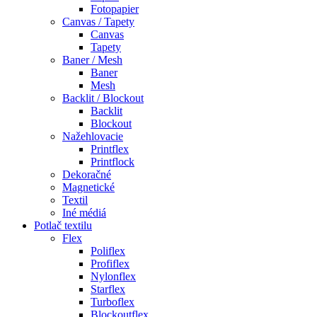
Fotopapier
Canvas / Tapety
Canvas
Tapety
Baner / Mesh
Baner
Mesh
Backlit / Blockout
Backlit
Blockout
Nažehlovacie
Printflex
Printflock
Dekoračné
Magnetické
Textil
Iné médiá
Potlač textilu
Flex
Poliflex
Profiflex
Nylonflex
Starflex
Turboflex
Blockoutflex