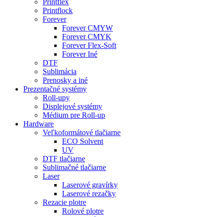
Printflex
Printflock
Forever
Forever CMYW
Forever CMYK
Forever Flex-Soft
Forever Iné
DTF
Sublimácia
Prenosky a iné
Prezentačné systémy
Roll-upy
Displejové systémy
Médium pre Roll-up
Hardware
Veľkoformátové tlačiarne
ECO Solvent
UV
DTF tlačiarne
Sublimačné tlačiarne
Laser
Laserové gravírky
Laserové rezačky
Rezacie plotre
Rolové plotre