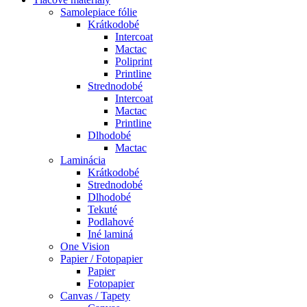
Samolepiace fólie
Krátkodobé
Intercoat
Mactac
Poliprint
Printline
Strednodobé
Intercoat
Mactac
Printline
Dlhodobé
Mactac
Laminácia
Krátkodobé
Strednodobé
Dlhodobé
Tekuté
Podlahové
Iné laminá
One Vision
Papier / Fotopapier
Papier
Fotopapier
Canvas / Tapety