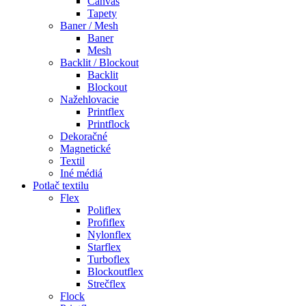
Canvas
Tapety
Baner / Mesh
Baner
Mesh
Backlit / Blockout
Backlit
Blockout
Nažehlovacie
Printflex
Printflock
Dekoračné
Magnetické
Textil
Iné médiá
Potlač textilu
Flex
Poliflex
Profiflex
Nylonflex
Starflex
Turboflex
Blockoutflex
Strečflex
Flock