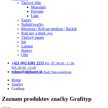
Tlačové fólie
Monomér
Polymér
Liate
Tapety
Nažehľovačky
Blockout / Roll-up medium / Backlit
Roll upy a displ. sys.
Tlačový papier
Iné
Laminá
Banery
Olfa
+421 (0)2 6381 2255
PO - ŠT: 08:00 - 17:00
PIA: 08:00 - 15:00
eshop@alphaset.sk
Radi Vám pomôžeme
Home
Značky
Grafityp
Zoznam produktov značky Grafityp