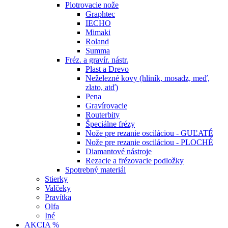
Plotrovacie nože
Graphtec
IECHO
Mimaki
Roland
Summa
Fréz. a gravír. nástr.
Plast a Drevo
Neželezné kovy (hliník, mosadz, meď,
zlato, atď)
Pena
Gravírovacie
Routerbity
Špeciálne frézy
Nože pre rezanie osciláciou - GUĽATÉ
Nože pre rezanie osciláciou - PLOCHÉ
Diamantové nástroje
Rezacie a frézovacie podložky
Spotrebný materiál
Stierky
Valčeky
Pravítka
Olfa
Iné
AKCIA %