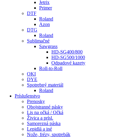
Jetrix
Primer
DTF
Roland
Azon
DTG
Roland
Sublimačné
Sawgrass
HD-SG400/800
HD-SG500/1000
Odpadové kazety
Roll-to-Roll
OKI
DYE
Spotrebný materiál
Roland
Príslušenstvo
Prenosky
Obojstranné pásky
Lis na očká / Očká
Živica a prísl.
Samorezná páska
Lepidlá a iné
Nože, frézy, spotrebák