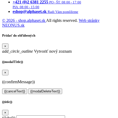
+421 (0)2 6381 2255
PO - ŠT: 08:00 - 17:00
PIA: 08:00 - 15:00
eshop@alphaset.sk
Radi Vám pomôžeme
© 2026 - shop.alphaset.sk
All rights reserved.
Web stránky
NEONUS.sk
Pridať do obľúbených
×
add_circle_outline
Vytvoriť nový zoznam
((modalTitle))
×
((confirmMessage))
((cancelText))
((modalDeleteText))
((title))
×
((label))