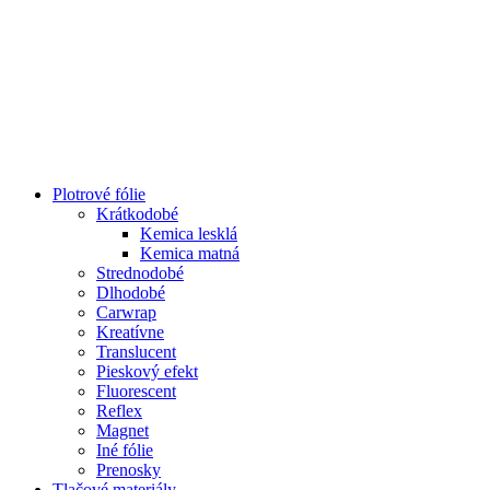
Plotrové fólie
Krátkodobé
Kemica lesklá
Kemica matná
Strednodobé
Dlhodobé
Carwrap
Kreatívne
Translucent
Pieskový efekt
Fluorescent
Reflex
Magnet
Iné fólie
Prenosky
Tlačové materiály