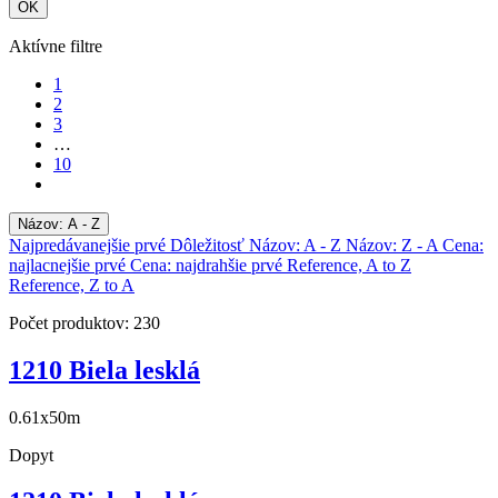
OK
Aktívne filtre
1
2
3
…
10
Názov: A - Z
Najpredávanejšie prvé
Dôležitosť
Názov: A - Z
Názov: Z - A
Cena:
najlacnejšie prvé
Cena: najdrahšie prvé
Reference, A to Z
Reference, Z to A
Počet produktov: 230
1210 Biela lesklá
0.61x50m
Dopyt