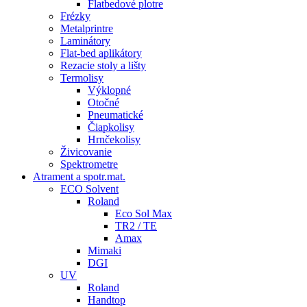
Flatbedové plotre
Frézky
Metalprintre
Laminátory
Flat-bed aplikátory
Rezacie stoly a lišty
Termolisy
Výklopné
Otočné
Pneumatické
Čiapkolisy
Hrnčekolisy
Živicovanie
Spektrometre
Atrament a spotr.mat.
ECO Solvent
Roland
Eco Sol Max
TR2 / TE
Amax
Mimaki
DGI
UV
Roland
Handtop