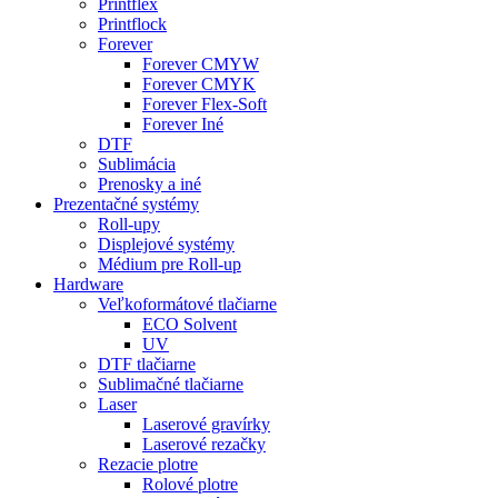
Printflex
Printflock
Forever
Forever CMYW
Forever CMYK
Forever Flex-Soft
Forever Iné
DTF
Sublimácia
Prenosky a iné
Prezentačné systémy
Roll-upy
Displejové systémy
Médium pre Roll-up
Hardware
Veľkoformátové tlačiarne
ECO Solvent
UV
DTF tlačiarne
Sublimačné tlačiarne
Laser
Laserové gravírky
Laserové rezačky
Rezacie plotre
Rolové plotre