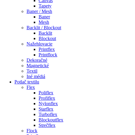
Canvas
Tapety
Baner / Mesh
Baner
Mesh
Backlit / Blockout
Backlit
Blockout
Nažehlovacie
Printflex
Printflock
Dekoračné
Magnetické
Textil
Iné médiá
Potlač textilu
Flex
Poliflex
Profiflex
Nylonflex
Starflex
Turboflex
Blockoutflex
Strečflex
Flock