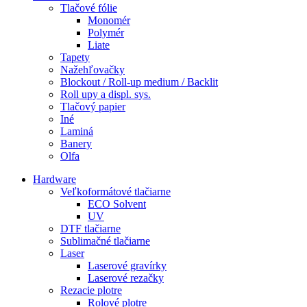
Tlačové fólie
Monomér
Polymér
Liate
Tapety
Nažehľovačky
Blockout / Roll-up medium / Backlit
Roll upy a displ. sys.
Tlačový papier
Iné
Laminá
Banery
Olfa
Hardware
Veľkoformátové tlačiarne
ECO Solvent
UV
DTF tlačiarne
Sublimačné tlačiarne
Laser
Laserové gravírky
Laserové rezačky
Rezacie plotre
Rolové plotre