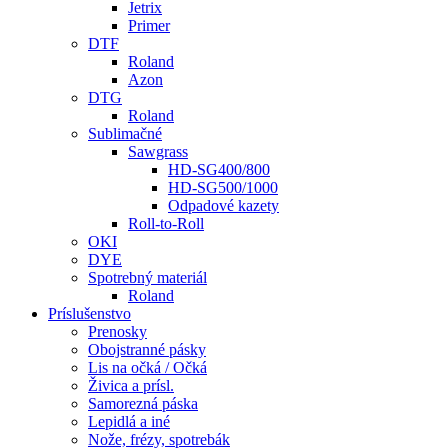
Jetrix
Primer
DTF
Roland
Azon
DTG
Roland
Sublimačné
Sawgrass
HD-SG400/800
HD-SG500/1000
Odpadové kazety
Roll-to-Roll
OKI
DYE
Spotrebný materiál
Roland
Príslušenstvo
Prenosky
Obojstranné pásky
Lis na očká / Očká
Živica a prísl.
Samorezná páska
Lepidlá a iné
Nože, frézy, spotrebák