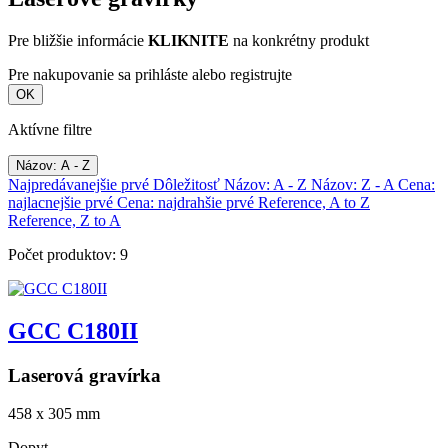
Pre bližšie informácie
KLIKNITE
na konkrétny produkt
Pre nakupovanie sa prihláste alebo registrujte
OK
Aktívne filtre
Názov: A - Z
Najpredávanejšie prvé
Dôležitosť
Názov: A - Z
Názov: Z - A
Cena:
najlacnejšie prvé
Cena: najdrahšie prvé
Reference, A to Z
Reference, Z to A
Počet produktov: 9
GCC C180II
Laserová gravírka
458 x 305 mm
Dopyt