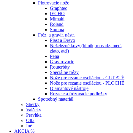
Plotrovacie nože
Graphtec
IECHO
Mimaki
Roland
Summa
Fréz. a gravír. nástr.
Plast a Drevo
Neželezné kovy (hliník, mosadz, meď,
zlato, atď)
Pena
Gravírovacie
Routerbity
Špeciálne frézy
Nože pre rezanie osciláciou - GUĽATÉ
Nože pre rezanie osciláciou - PLOCHÉ
Diamantové nástroje
Rezacie a frézovacie podložky
Spotrebný materiál
Stierky
Valčeky
Pravítka
Olfa
Iné
AKCIA %