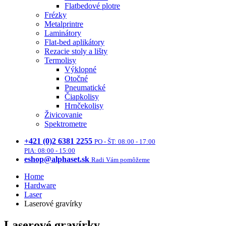
Flatbedové plotre
Frézky
Metalprintre
Laminátory
Flat-bed aplikátory
Rezacie stoly a lišty
Termolisy
Výklopné
Otočné
Pneumatické
Čiapkolisy
Hrnčekolisy
Živicovanie
Spektrometre
+421 (0)2 6381 2255
PO - ŠT: 08:00 - 17:00
PIA: 08:00 - 15:00
eshop@alphaset.sk
Radi Vám pomôžeme
Home
Hardware
Laser
Laserové gravírky
Laserové gravírky