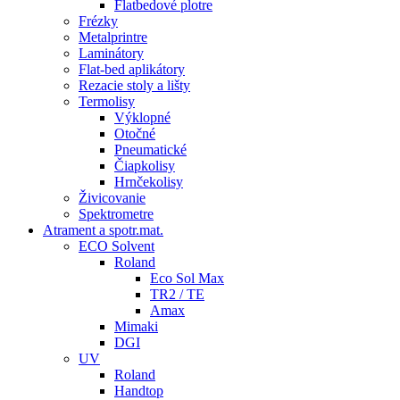
Flatbedové plotre
Frézky
Metalprintre
Laminátory
Flat-bed aplikátory
Rezacie stoly a lišty
Termolisy
Výklopné
Otočné
Pneumatické
Čiapkolisy
Hrnčekolisy
Živicovanie
Spektrometre
Atrament a spotr.mat.
ECO Solvent
Roland
Eco Sol Max
TR2 / TE
Amax
Mimaki
DGI
UV
Roland
Handtop