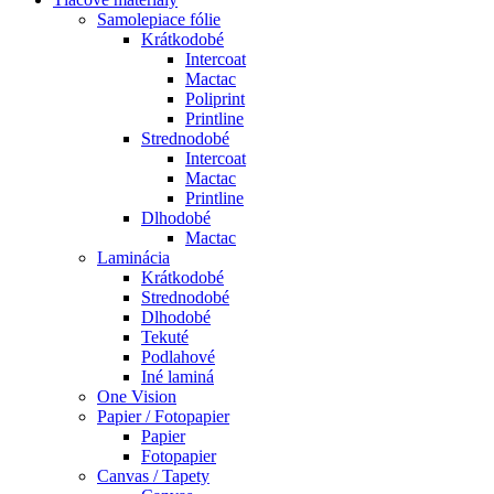
Samolepiace fólie
Krátkodobé
Intercoat
Mactac
Poliprint
Printline
Strednodobé
Intercoat
Mactac
Printline
Dlhodobé
Mactac
Laminácia
Krátkodobé
Strednodobé
Dlhodobé
Tekuté
Podlahové
Iné laminá
One Vision
Papier / Fotopapier
Papier
Fotopapier
Canvas / Tapety