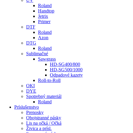
UV
Roland
Handtop
Jetrix
Primer
DTF
Roland
Azon
DTG
Roland
Sublimačné
Sawgrass
HD-SG400/800
HD-SG500/1000
Odpadové kazety
Roll-to-Roll
OKI
DYE
Spotrebný materiál
Roland
Príslušenstvo
Prenosky
Obojstranné pásky
Lis na očká / Očká
Živica a prísl.