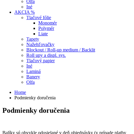
Olfa
Iné
AKCIA %
Tlačové fólie
Monomér
Polymér
Liate
Tapety
Nažehľovačky
Blockout / Roll-up medium / Backlit
Roll upy a displ. sys.
Tlačový papier
Iné
Laminá
Banery
Olfa
Home
Podmienky doručenia
Podmienky doručenia
Balíky sú obvykle odosielané v deň objednávky (v prípade platby