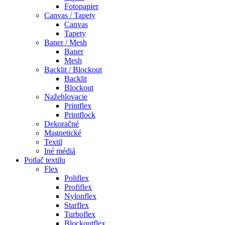
Fotopapier
Canvas / Tapety
Canvas
Tapety
Baner / Mesh
Baner
Mesh
Backlit / Blockout
Backlit
Blockout
Nažehlovacie
Printflex
Printflock
Dekoračné
Magnetické
Textil
Iné médiá
Potlač textilu
Flex
Poliflex
Profiflex
Nylonflex
Starflex
Turboflex
Blockoutflex