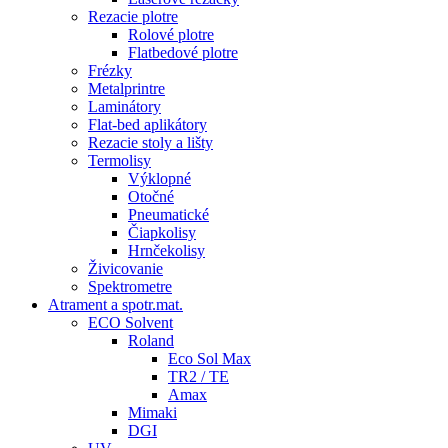
Rezacie plotre
Rolové plotre
Flatbedové plotre
Frézky
Metalprintre
Laminátory
Flat-bed aplikátory
Rezacie stoly a lišty
Termolisy
Výklopné
Otočné
Pneumatické
Čiapkolisy
Hrnčekolisy
Živicovanie
Spektrometre
Atrament a spotr.mat.
ECO Solvent
Roland
Eco Sol Max
TR2 / TE
Amax
Mimaki
DGI