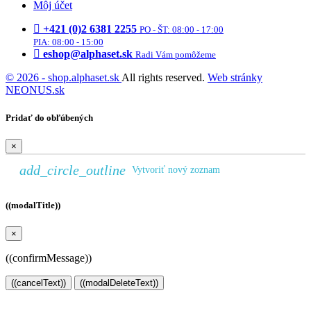
Môj účet
+421 (0)2 6381 2255
PO - ŠT: 08:00 - 17:00
PIA: 08:00 - 15:00
eshop@alphaset.sk
Radi Vám pomôžeme
© 2026 - shop.alphaset.sk
All rights reserved.
Web stránky
NEONUS.sk
Pridať do obľúbených
×
add_circle_outline
Vytvoriť nový zoznam
((modalTitle))
×
((confirmMessage))
((cancelText))
((modalDeleteText))
Vytvoriť zoznam želaní