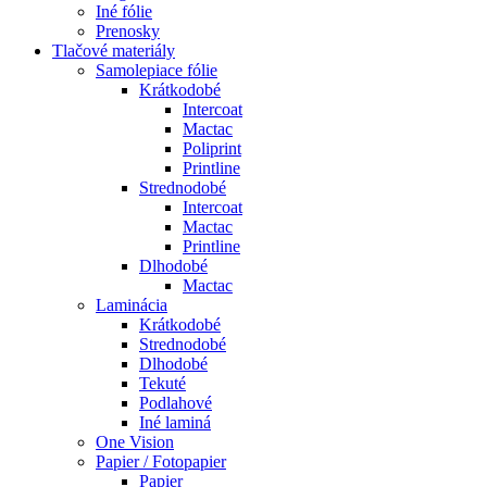
Iné fólie
Prenosky
Tlačové materiály
Samolepiace fólie
Krátkodobé
Intercoat
Mactac
Poliprint
Printline
Strednodobé
Intercoat
Mactac
Printline
Dlhodobé
Mactac
Laminácia
Krátkodobé
Strednodobé
Dlhodobé
Tekuté
Podlahové
Iné laminá
One Vision
Papier / Fotopapier
Papier