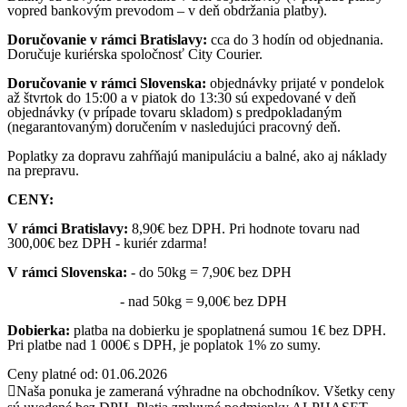
vopred bankovým prevodom – v deň obdržania platby).
Doručovanie v rámci Bratislavy:
cca do 3 hodín od objednania.
Doručuje kuriérska spoločnosť City Courier.
Doručovanie v rámci Slovenska:
objednávky prijaté v pondelok
až štvrtok do 15:00 a v piatok do 13:30 sú expedované v deň
objednávky (v prípade tovaru skladom) s predpokladaným
(negarantovaným) doručením v nasledujúci pracovný deň.
Poplatky za dopravu zahŕňajú manipuláciu a balné, ako aj náklady
na prepravu.
CENY:
V rámci Bratislavy:
8,90€ bez DPH. Pri hodnote tovaru nad
300,00€ bez DPH - kuriér zdarma!
V rámci Slovenska:
- do 50kg = 7,90€ bez DPH
- nad 50kg = 9,00€ bez DPH
Dobierka:
platba na dobierku je spoplatnená sumou 1€ bez DPH.
Pri platbe nad 1 000€ s DPH, je poplatok 1% zo sumy.
Ceny platné od: 01.06.2026
Naša ponuka je zameraná výhradne na obchodníkov. Všetky ceny