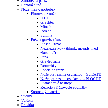
Samorezná páska
Lepidlá a iné
Nože, frézy, spotrebák
Plotrovacie nože
IECHO
Graphtec
Mimaki
Roland
Summa
Fréz. a gravír. nástr.
Plast a Drevo
Neželezné kovy (hliník, mosadz, meď,
zlato, atď)
Pena
Gravírovacie
Routerbity
Špeciálne frézy
Nože pre rezanie osciláciou - GUĽATÉ
Nože pre rezanie osciláciou - PLOCHÉ
Diamantové nástroje
Rezacie a frézovacie podložky
Spotrebný materiál
Stierky
Valčeky
Pravítka