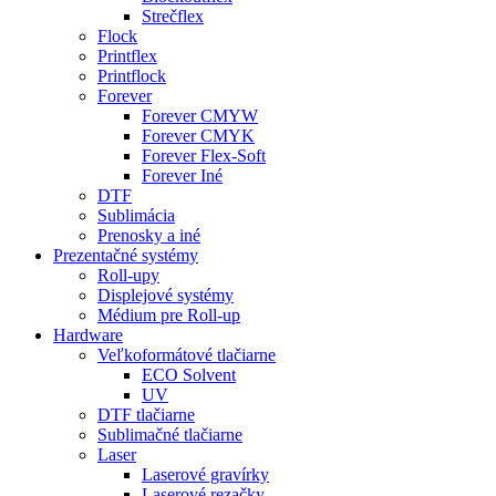
Strečflex
Flock
Printflex
Printflock
Forever
Forever CMYW
Forever CMYK
Forever Flex-Soft
Forever Iné
DTF
Sublimácia
Prenosky a iné
Prezentačné systémy
Roll-upy
Displejové systémy
Médium pre Roll-up
Hardware
Veľkoformátové tlačiarne
ECO Solvent
UV
DTF tlačiarne
Sublimačné tlačiarne
Laser
Laserové gravírky
Laserové rezačky