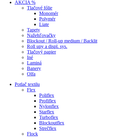
AKCIA %
Tlačové fólie
Monomér
Polymér
Liate
Tapety
Nažehľovačky
Blockout / Roll-up medium / Backlit
Roll upy a displ. sys.
Tlačový papier
Iné
Laminá
Banery
Olfa
Potlač textilu
Flex
Poliflex
Profiflex
Nylonflex
Starflex
Turboflex
Blockoutflex
Strečflex
Flock