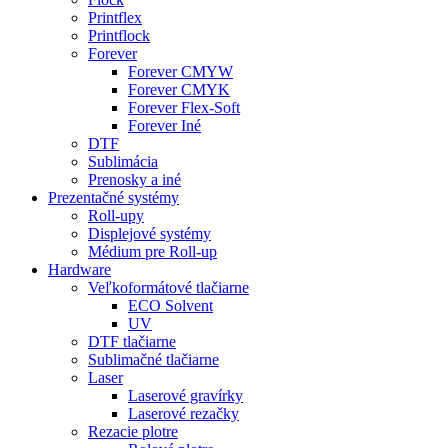
Printflex
Printflock
Forever
Forever CMYW
Forever CMYK
Forever Flex-Soft
Forever Iné
DTF
Sublimácia
Prenosky a iné
Prezentačné systémy
Roll-upy
Displejové systémy
Médium pre Roll-up
Hardware
Veľkoformátové tlačiarne
ECO Solvent
UV
DTF tlačiarne
Sublimačné tlačiarne
Laser
Laserové gravírky
Laserové rezačky
Rezacie plotre