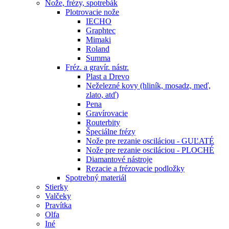
Nože, frézy, spotrebák
Plotrovacie nože
IECHO
Graphtec
Mimaki
Roland
Summa
Fréz. a gravír. nástr.
Plast a Drevo
Neželezné kovy (hliník, mosadz, meď,
zlato, atď)
Pena
Gravírovacie
Routerbity
Špeciálne frézy
Nože pre rezanie osciláciou - GUĽATÉ
Nože pre rezanie osciláciou - PLOCHÉ
Diamantové nástroje
Rezacie a frézovacie podložky
Spotrebný materiál
Stierky
Valčeky
Pravítka
Olfa
Iné