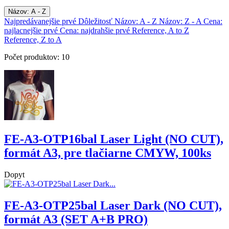
Názov: A - Z
Najpredávanejšie prvé
Dôležitosť
Názov: A - Z
Názov: Z - A
Cena:
najlacnejšie prvé
Cena: najdrahšie prvé
Reference, A to Z
Reference, Z to A
Počet produktov: 10
FE-A3-OTP16bal Laser Light (NO CUT),
formát A3, pre tlačiarne CMYW, 100ks
Dopyt
FE-A3-OTP25bal Laser Dark (NO CUT),
formát A3 (SET A+B PRO)