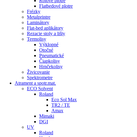
Rolové plotre
Flatbedové plotre
Frézky
Metalprintre
Laminátory
Flat-bed aplikátory
Rezacie stoly a lišty
Termolisy
Výklopné
Otočné
Pneumatické
Čiapkolisy
Hrnčekolisy
Živicovanie
Spektrometre
Atrament a spotr.mat.
ECO Solvent
Roland
Eco Sol Max
TR2 / TE
Amax
Mimaki
DGI
UV
Roland