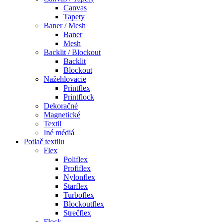
Canvas
Tapety
Baner / Mesh
Baner
Mesh
Backlit / Blockout
Backlit
Blockout
Nažehlovacie
Printflex
Printflock
Dekoračné
Magnetické
Textil
Iné médiá
Potlač textilu
Flex
Poliflex
Profiflex
Nylonflex
Starflex
Turboflex
Blockoutflex
Strečflex
Flock