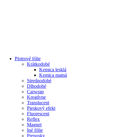
Plotrové fólie
Krátkodobé
Kemica lesklá
Kemica matná
Strednodobé
Dlhodobé
Carwrap
Kreatívne
Translucent
Pieskový efekt
Fluorescent
Reflex
Magnet
Iné fólie
Prenosky