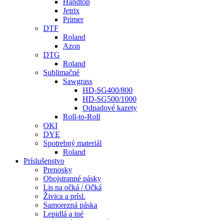
Handtop
Jetrix
Primer
DTF
Roland
Azon
DTG
Roland
Sublimačné
Sawgrass
HD-SG400/800
HD-SG500/1000
Odpadové kazety
Roll-to-Roll
OKI
DYE
Spotrebný materiál
Roland
Príslušenstvo
Prenosky
Obojstranné pásky
Lis na očká / Očká
Živica a prísl.
Samorezná páska
Lepidlá a iné