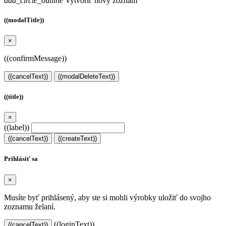
add_circle_outline
Vytvoriť nový zoznam
((modalTitle))
×
((confirmMessage))
((cancelText))
((modalDeleteText))
((title))
×
((label))
((cancelText))
((createText))
Prihlásiť sa
×
Musíte byť prihlásený, aby ste si mohli výrobky uložiť do svojho
zoznamu želaní.
((loginText))
((cancelText))