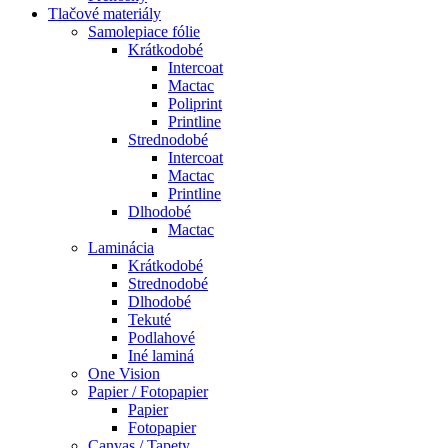
Tlačové materiály
Samolepiace fólie
Krátkodobé
Intercoat
Mactac
Poliprint
Printline
Strednodobé
Intercoat
Mactac
Printline
Dlhodobé
Mactac
Laminácia
Krátkodobé
Strednodobé
Dlhodobé
Tekuté
Podlahové
Iné laminá
One Vision
Papier / Fotopapier
Papier
Fotopapier
Canvas / Tapety